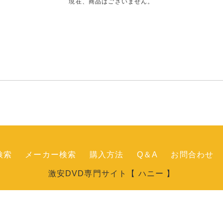
現在、商品はございません。
検索
メーカー検索
購入方法
Q＆A
お問合わせ
激安DVD専門サイト【 ハニー 】