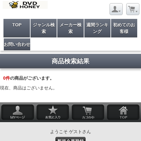
TOP
ジャンル検
メーカー検
週間ランキ
初めてのお
索
索
ング
客様
お問い合わせ
商品検索結果
0
件
の商品がございます。
現在、商品はございません。
ようこそ ゲストさん