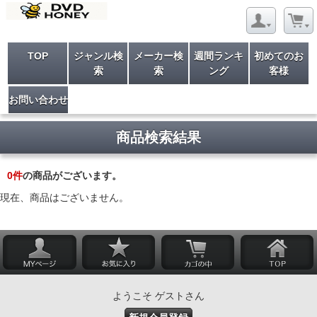
TOP
ジャンル検
メーカー検
週間ランキ
初めてのお
索
索
ング
客様
お問い合わせ
商品検索結果
0
件
の商品がございます。
現在、商品はございません。
ようこそ ゲストさん