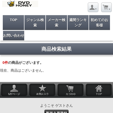
TOP
ジャンル検
メーカー検
週間ランキ
初めてのお
索
索
ング
客様
お問い合わせ
商品検索結果
0
件
の商品がございます。
現在、商品はございません。
ようこそ ゲストさん