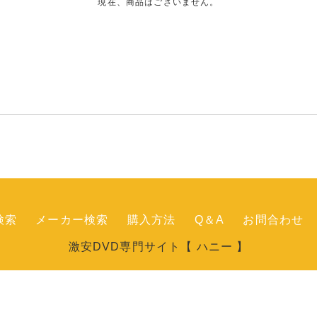
現在、商品はございません。
検索
メーカー検索
購入方法
Q＆A
お問合わせ
激安DVD専門サイト【 ハニー 】