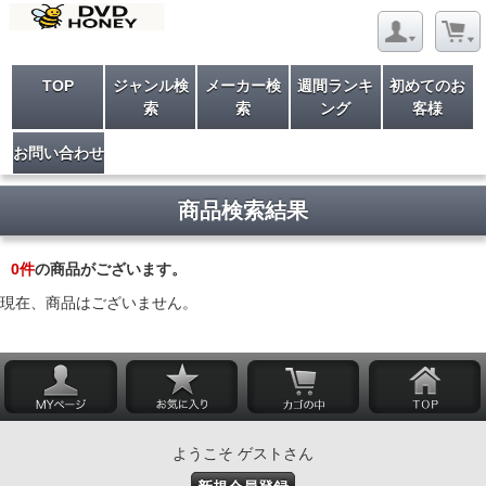
TOP
ジャンル検
メーカー検
週間ランキ
初めてのお
索
索
ング
客様
お問い合わせ
商品検索結果
0
件
の商品がございます。
現在、商品はございません。
ようこそ ゲストさん