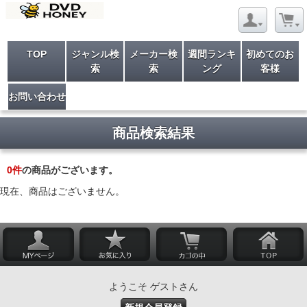
TOP
ジャンル検
メーカー検
週間ランキ
初めてのお
索
索
ング
客様
お問い合わせ
商品検索結果
0
件
の商品がございます。
現在、商品はございません。
ようこそ ゲストさん