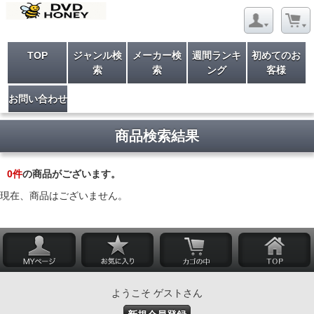
TOP
ジャンル検
メーカー検
週間ランキ
初めてのお
索
索
ング
客様
お問い合わせ
商品検索結果
0
件
の商品がございます。
現在、商品はございません。
ようこそ ゲストさん