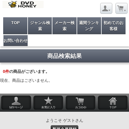
TOP
ジャンル検
メーカー検
週間ランキ
初めてのお
索
索
ング
客様
お問い合わせ
商品検索結果
0
件
の商品がございます。
現在、商品はございません。
ようこそ ゲストさん