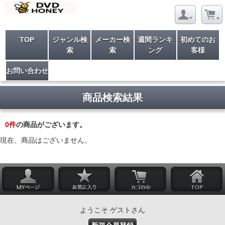
TOP
ジャンル検
メーカー検
週間ランキ
初めてのお
索
索
ング
客様
お問い合わせ
商品検索結果
0
件
の商品がございます。
現在、商品はございません。
ようこそ ゲストさん