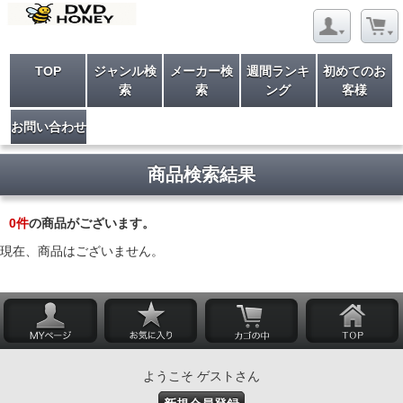
TOP
ジャンル検
メーカー検
週間ランキ
初めてのお
索
索
ング
客様
お問い合わせ
商品検索結果
0
件
の商品がございます。
現在、商品はございません。
ようこそ ゲストさん