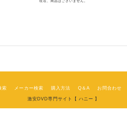
現在、商品はございません。
検索
メーカー検索
購入方法
Q＆A
お問合わせ
激安DVD専門サイト【 ハニー 】