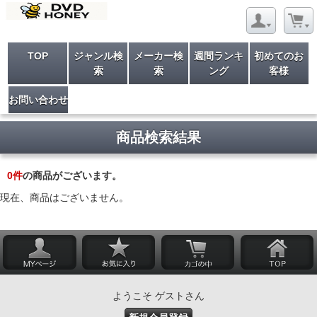
TOP
ジャンル検
メーカー検
週間ランキ
初めてのお
索
索
ング
客様
お問い合わせ
商品検索結果
0
件
の商品がございます。
現在、商品はございません。
ようこそ ゲストさん