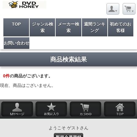
TOP
ジャンル検
メーカー検
週間ランキ
初めてのお
索
索
ング
客様
お問い合わせ
商品検索結果
0
件
の商品がございます。
現在、商品はございません。
ようこそ ゲストさん