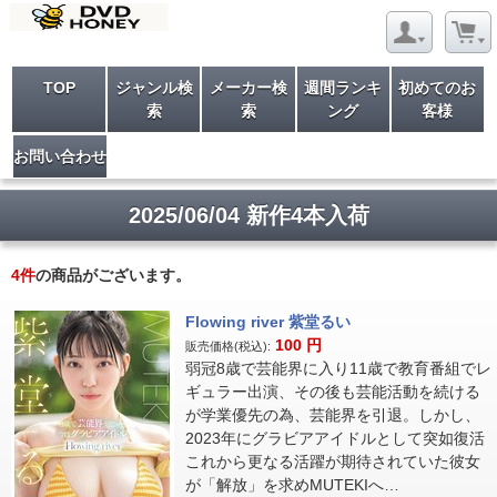
TOP
ジャンル検
メーカー検
週間ランキ
初めてのお
索
索
ング
客様
お問い合わせ
2025/06/04 新作4本入荷
4
件
の商品がございます。
Flowing river 紫堂るい
100
円
販売価格(税込):
弱冠8歳で芸能界に入り11歳で教育番組でレ
ギュラー出演、その後も芸能活動を続ける
が学業優先の為、芸能界を引退。しかし、
2023年にグラビアアイドルとして突如復活
これから更なる活躍が期待されていた彼女
が「解放」を求めMUTEKIへ…