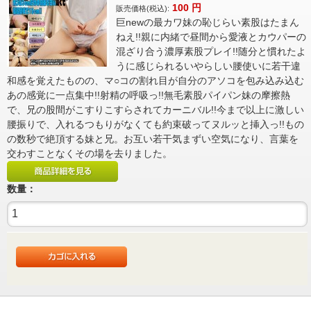
100
円
販売価格(税込):
巨newの最カワ妹の恥じらい素股はたまん
ねえ!!親に内緒で昼間から愛液とカウパーの
混ざり合う濃厚素股プレイ!!随分と慣れたよ
うに感じられるいやらしい腰使いに若干違
和感を覚えたものの、マ○コの割れ目が自分のアソコを包み込み込む
あの感覚に一点集中!!射精の呼吸っ!!無毛素股パイパン妹の摩擦熱
で、兄の股間がこすりこすらされてカーニバル!!今まで以上に激しい
腰振りで、入れるつもりがなくても約束破ってヌルッと挿入っ!!もの
の数秒で絶頂する妹と兄。お互い若干気まずい空気になり、言葉を
交わすことなくその場を去りました。
数量：