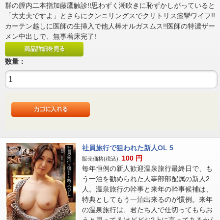
群の膣内二本指加藤鷹触診!!思わずく潮吹きに恥ずかしがっていると
「大丈夫ですよ」とさらにクンニリングスでクリトリス痙攣ワイフ!!
カーテン越しに医師の生挿入で他人棒オルガスムス!!医師の特濃ザー
メン中出しで、無事着床完了!
数量：
社員旅行で狙われた新人OL 5
100
円
販売価格(税込):
毎年恒例の新人歓迎温泉旅行最終日で、も
う一泊を勧められた人事部部配属の新人2
人。温泉旅行の幹事と来年の幹事候補は、
特典としてもう一泊出来るのが慣例。来年
の温泉旅行は、君たち人で仕切ってもらお