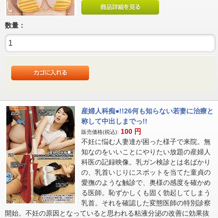
数量：
産婦人科痴●!!26何も知らない若妻に治療と
称して中出しまでっ!!
100
円
販売価格(税込):
不妊に悩む人妻達が困った様子で来院。無
知なのをいいことにやりたい放題の産婦人
科医の記録映像。乳ガン検診とは名ばかり
の、乳首いじりにスポットを当てた童貞の
愛撫のような触診で、奥様の感度を確かめ
る医師。恥ずかしくも固く勃起してしまう
乳首。それを確認した変態医師の特別診察
開始。不妊の原因となっていると思われる粘液分泌の改善に効果抜