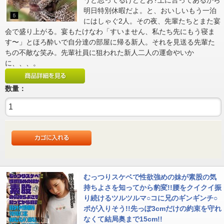
うと思ってるけどどお?上に言ってあるから
明日特別休暇だよ。と、おいしいもう一泊
にはしゃぐ2人。その夜、先輩たちとまた宴
会で盛り上がる。宴もたけなわ「すいません、私たち先にもう寝ま
す〜」とほろ酔いで自分達の部屋に帰る新人。それを見送る先輩た
ちの不敵な笑み。先輩社員に狙われた新人二人の運命やいか
に、、、。
数量：
むっつりスケベで性欲強めの妹が素股の気
持ちよさを知ってから豹変!!腰をクイクイ振
り続けるツルツルマ○コに兄のギンギンチ○
ポが入りそう!!先っぽ3cmだけの約束を守れ
なくて結局奥まで15cm!!