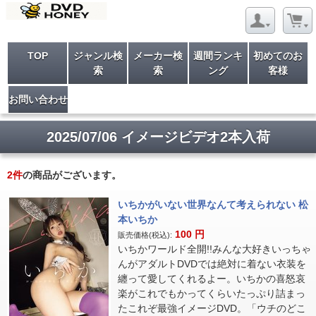
TOP
ジャンル検
メーカー検
週間ランキ
初めてのお
索
索
ング
客様
お問い合わせ
2025/07/06 イメージビデオ2本入荷
2
件
の商品がございます。
いちかがいない世界なんて考えられない 松
本いちか
100
円
販売価格(税込):
いちかワールド全開!!みんな大好きいっちゃ
んがアダルトDVDでは絶対に着ない衣装を
纏って愛してくれるよー。いちかの喜怒哀
楽がこれでもかってくらいたっぷり詰まっ
たこれぞ最強イメージDVD。「ウチのどこ