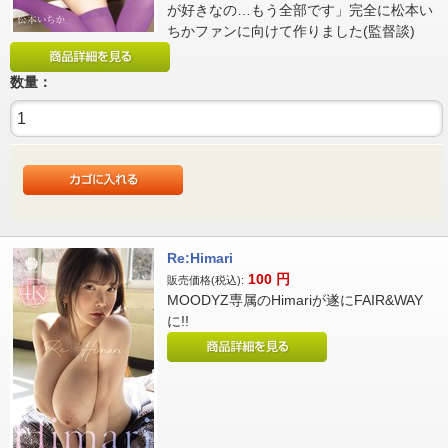
が好きなの…もう全部です」完全に松本い
ちかファンに向けて作りました(監督談)
数量：
Re:Himari
100
円
販売価格(税込):
MOODYZ専属のHimariが遂にFAIR&WAY
に!!