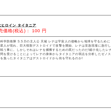
大ヒロイン タイタニア
売価格(税込)：
100
円
科学防衛隊 S.S.Dの主人公 天城 レナは宇宙人の侵略から地球を守るため
ス星人が現れ、巨大怪獣デストロイドで攻撃を開始、レナは至急現場に急行し
と戦う事に。しかしそれはレナを捕獲するための罠だったのだ!縮小化したレ
尋問を受けることによってレナの身体からタイタニアの弱点を分析したゼノ
ジを負ったタイタニアはデストロイドから街を守れるのか!