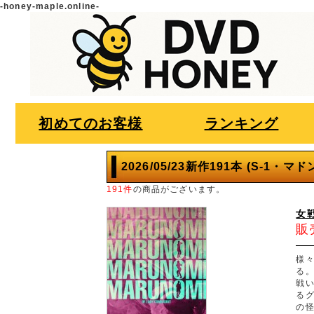
-honey-maple.online-
初めてのお客様
ランキング
2026/05/23新作191本 (S-1
191件
の商品がございます。
女
販
様
る
戦
る
の