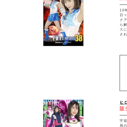
1
日
ク
ら
ス
さ
ヒ
販
宇
局