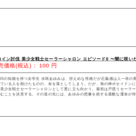
ロイン討伐 美少女戦士セーラーシャロン エピソード0 〜闇に咲い
売価格(税込)：
100
円
300の知能を持つ女学生 水咲あゆみは、控えめな性格だが正義感は人一倍
れている人を助けたものの、命を落としてしまう。だが、海の神ポセイドン
、美少女戦士セーラーシャロンとして悪に立ち向かう。最初は戸惑うセーラ
歩むことを決意する。その道の先には、あゆみの想像を絶する過酷な運命が