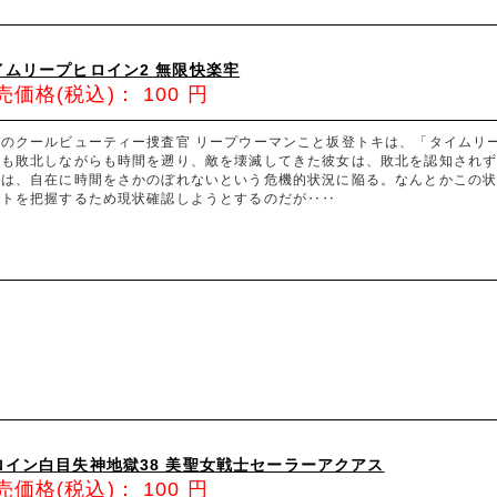
イムリープヒロイン2 無限快楽牢
売価格(税込)：
100
円
脚のクールビューティー捜査官 リープウーマンこと坂登トキは、「タイムリ
度も敗北しながらも時間を遡り、敵を壊滅してきた彼女は、敗北を認知され
回は、自在に時間をさかのぼれないという危機的状況に陥る。なんとかこの
ントを把握するため現状確認しようとするのだが‥‥
ロイン白目失神地獄38 美聖女戦士セーラーアクアス
売価格(税込)：
100
円