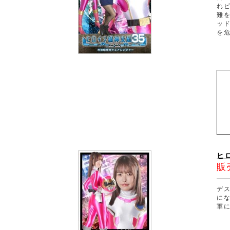
れ
難
ッ
を
ヒロ
販
デ
に
軍