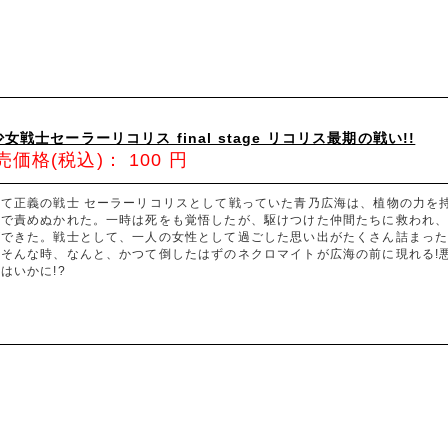
女戦士セーラーリコリス final stage リコリス最期の戦い!!
売価格(税込)：
100
円
つて正義の戦士 セーラーリコリスとして戦っていた青乃広海は、植物の力を
まで責めぬかれた。一時は死をも覚悟したが、駆けつけた仲間たちに救われ
ができた。戦士として、一人の女性として過ごした思い出がたくさん詰まっ
。そんな時、なんと、かつて倒したはずのネクロマイトが広海の前に現れる!
はいかに!?