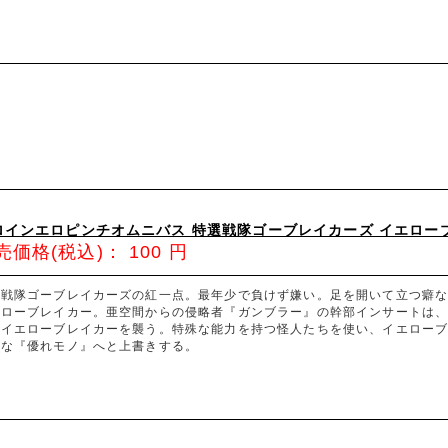
ロインエロピンチオムニバス 特選戦隊ゴーブレイカーズ イエロー
売価格(税込)：
100
円
選戦隊ゴーブレイカーズの紅一点。最年少で負けず嫌い。足を開いて立つ癖
エローブレイカー。亜空間からの侵略者『ガンブラー』の幹部インサートは
、イエローブレイカーを襲う。特殊な能力を持つ怪人たちを使い、イエロー
感な『優れモノ』へと上書きする。