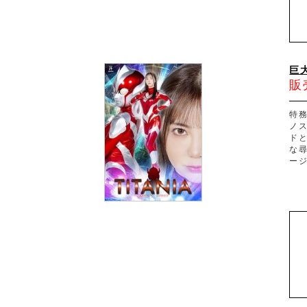
巨
販
特務
ノ
ド
な
ー