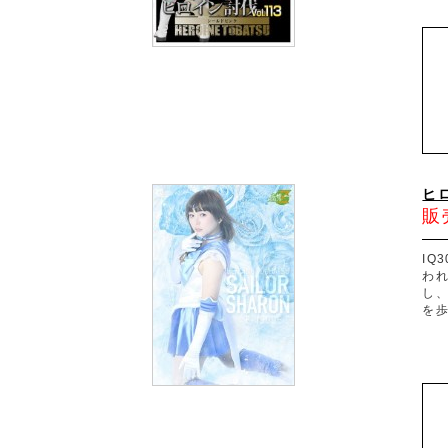
ヒ
販
IQ
わ
し
を