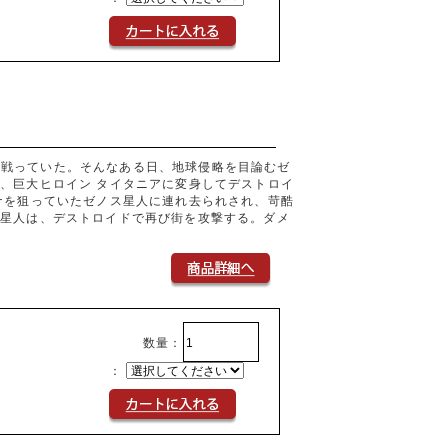
に 戦っていた。そんなある日、地球侵略を目論むゼ
、巨大ヒロイン タイタニアに変身してデストロイ
ナを狙っていたゼノス星人に連れ去られされ、苛酷
ス星人は、デストロイドで再び街を攻撃する。ダメ
数量：
：