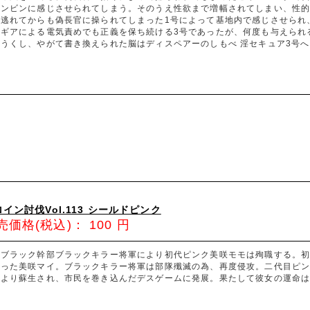
ビンビンに感じさせられてしまう。そのうえ性欲まで増幅されてしまい、性
を逃れてからも偽長官に操られてしまった1号によって基地内で感じさせられ
ドギアによる電気責めでも正義を保ち続ける3号であったが、何度も与えられ
危うくし、やがて書き換えられた脳はディスペアーのしもべ 淫セキュア3号
イン討伐Vol.113 シールドピンク
売価格(税込)：
100
円
スブラック幹部ブラックキラー将軍により初代ピンク美咲モモは殉職する。
なった美咲マイ。ブラックキラー将軍は部隊殲滅の為、再度侵攻。二代目ピ
により蘇生され、市民を巻き込んだデスゲームに発展。果たして彼女の運命