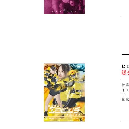
ヒ
販
特
イ
て
敏