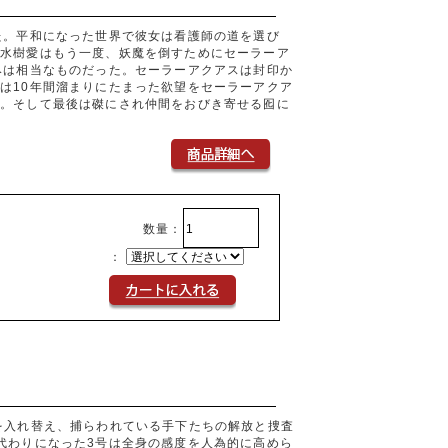
た。平和になった世界で彼女は看護師の道を選び
。水樹愛はもう一度、妖魔を倒すためにセーラーア
みは相当なものだった。セーラーアクアスは封印か
は10年間溜まりにたまった欲望をセーラーアクア
る。そして最後は磔にされ仲間をおびき寄せる囮に
数量：
：
を入れ替え、捕らわれている手下たちの解放と捜査
代わりになった3号は全身の感度を人為的に高めら