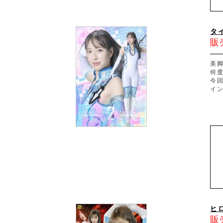
タ
販
美
何
今
イ
ヒ
販