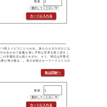
数量：
：
持つ怪人イビスにとらわれ、身も心もボロボロにな
、力を合わせて妖魔を倒し平和な世界を取り戻すこ
たこの学園生活も残りわずか、そう、明日は卒業式
悪夢が再び蘇る…。美少女戦士セーラーリコリスの
数量：
：