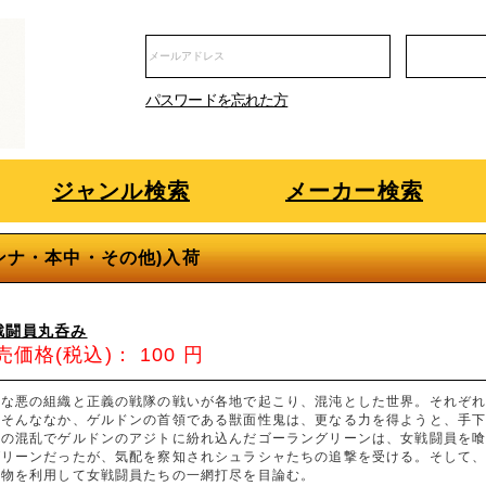
パスワードを忘れた方
ジャンル検索
メーカー検索
・マドンナ・本中・その他)入荷
戦闘員丸呑み
売価格(税込)：
100
円
々な悪の組織と正義の戦隊の戦いが各地で起こり、混沌とした世界。それぞ
。そんななか、ゲルドンの首領である獣面性鬼は、更なる力を得ようと、手
いの混乱でゲルドンのアジトに紛れ込んだゴーラングリーンは、女戦闘員を
グリーンだったが、気配を察知されシュラシャたちの追撃を受ける。そして
怪物を利用して女戦闘員たちの一網打尽を目論む。