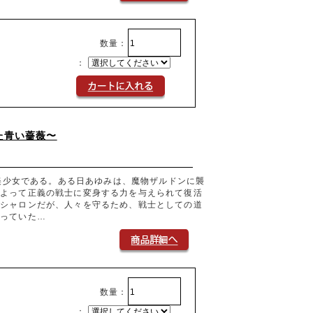
数量：
：
た青い薔薇〜
の美少女である。ある日あゆみは、魔物ザルドンに襲
によって正義の戦士に変身する力を与えられて復活
ーシャロンだが、人々を守るため、戦士としての道
待っていた…
数量：
：