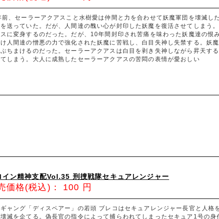
0年前、セーラーアクアスこと水樹愛は仲間と力を合わせて妖魔軍団を壊滅し
々を送っていた。だが、人間達の醜い心が封印した妖魔を復活させてしまう
アスに変身するのだった。だが、10年間封印され苦痛を味わった妖魔達の恨
解け人間達の憎悪の力で強化された妖魔に苦戦し、白目失神し失禁する。妖魔
にぶちまけるのだった。セーラーアクアスは白目を剥き失神しながら昇天す
れてしまう。大人に成熟したセーラーアクアスの苦悶の表情が愛おしい
ロイン精神支配Vol.35 刑捜戦隊セキュアレンジャー
売価格(税込)：
100
円
宙ギャング「ディスペアー」の若頭 ブレコはセキュアレンジャー長官と人格
の壊滅を企てる。偽長官の指令によって捕らわれてしまったセキュア1号の身