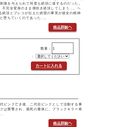
的刺激を与えられて何度も絶頂に達するのだった。
、不完全変身のまま潮吹き絶頂してしまう…。ヘ
る絶頂とブレコが伝えた絶望の事実が彼女の精神
へと堕ちていくのであった…。
数量：
：
初代ピンク亡き後、二代目ピンクとして活動する事
ンクは襲撃され、瀕死の重体に。ブラックキラー将
は…