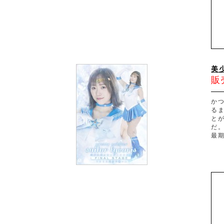
美少
販
か
る
と
だ
最期