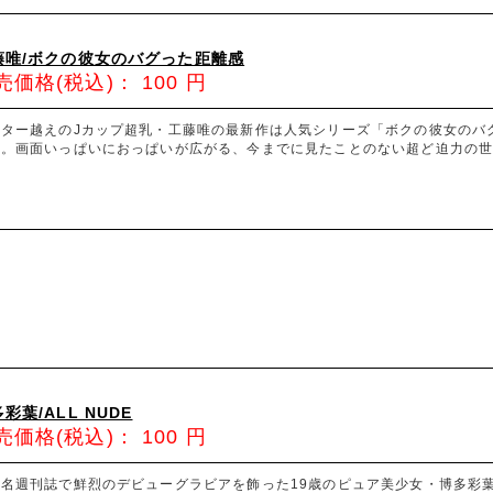
藤唯/ボクの彼女のバグった距離感
売価格(税込)：
100
円
ーター越えのJカップ超乳・工藤唯の最新作は人気シリーズ「ボクの彼女のバ
像。画面いっぱいにおっぱいが広がる、今までに見たことのない超ど迫力の
彩葉/ALL NUDE
売価格(税込)：
100
円
有名週刊誌で鮮烈のデビューグラビアを飾った19歳のピュア美少女・博多彩