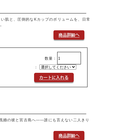
白い肌と、圧倒的なKカップのボリュームを、日常
た。
数量：
：
、既婚の彼と宮古島へ――誰にも言えない二人きり