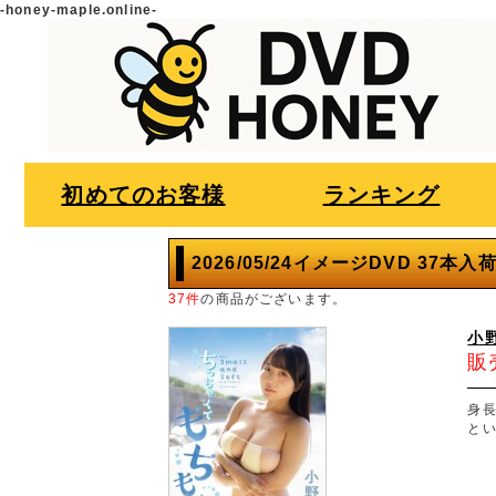
-honey-maple.online-
初めてのお客様
ランキング
2026/05/24イメージDVD 37本入
37件
の商品がございます。
小
販
身長
と