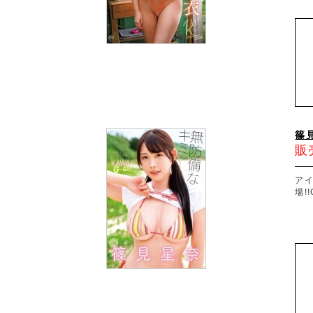
篠
販
ア
場!