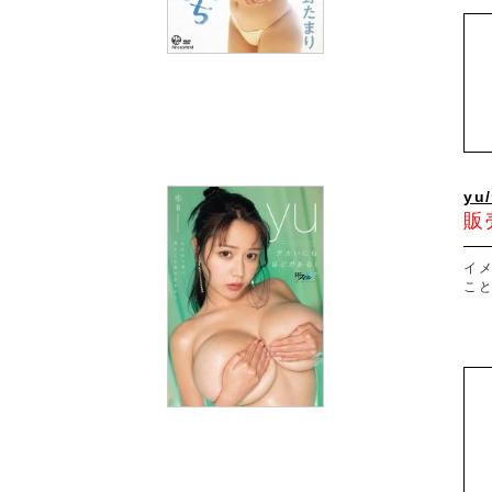
y
販
イメ
こと