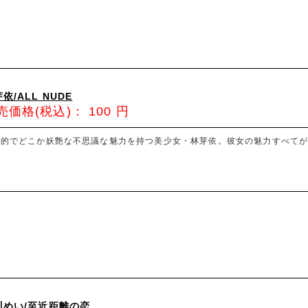
依/ALL NUDE
売価格(税込)：
100
円
秘的でどこか妖艶な不思議な魅力を持つ美少女・林芽依。彼女の魅力すべて
川めい/至近距離の恋