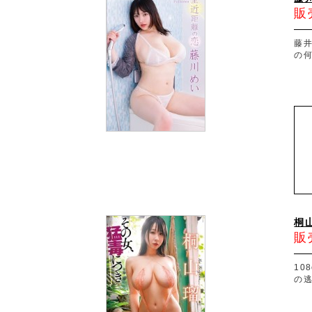
販
藤
の
桐
販
10
の