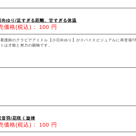
日向ゆり/近すぎる距離、甘すぎる体温
売価格(税込)：
100
円
看護師のグラビアアイドル【小日向ゆり】がスパイスビジュアルに再登場!!飛
ストは才能と努力の賜物です。
咲音羽/花咲く旋律
売価格(税込)：
100
円