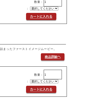
数量：
：
が詰まったファーストイメージムービー。
数量：
：