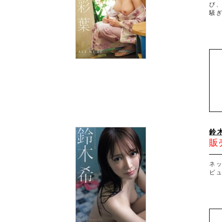
び
騒ぎ
鈴木
販
ネ
ビ