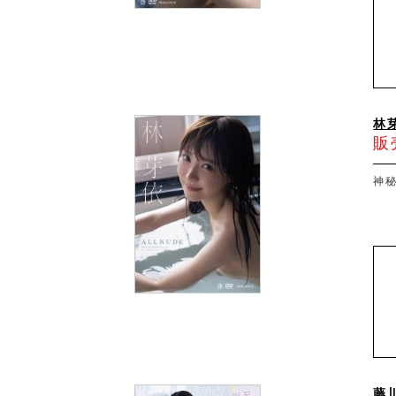
林芽
販
神
藤