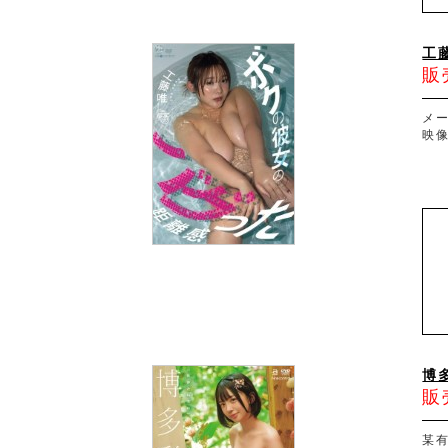
工
販
メ
映
博多
販
某