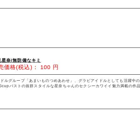
見星奈/無防備なキミ
売価格(税込)：
100
円
イドルグループ「あまいものつめあわせ」、グラビアイドルとしても活躍中
!Gcupバストの抜群スタイルな星奈ちゃんのセクシーカワイイ魅力満載の作