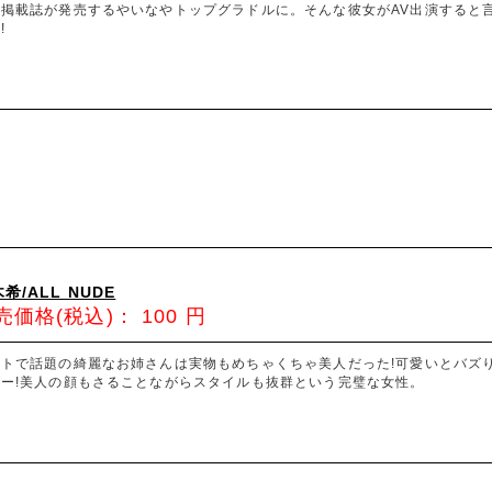
、掲載誌が発売するやいなやトップグラドルに。そんな彼女がAV出演すると
!
希/ALL NUDE
売価格(税込)：
100
円
ットで話題の綺麗なお姉さんは実物もめちゃくちゃ美人だった!可愛いとバズ
ュー!美人の顔もさることながらスタイルも抜群という完璧な女性。