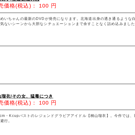
売価格(税込)：
100
円
井めいちゃんの最新のDVDが発売になります。北海道出身の透き通るような
何気ないシーンから大胆なシチュエーションまで余すことなく詰め込みまし
山瑠衣/その女、猛毒につき
売価格(税込)：
100
円
8cm・Kcupバストのレジェンドグラビアアイドル【桐山瑠衣】。今作では
逃避行。