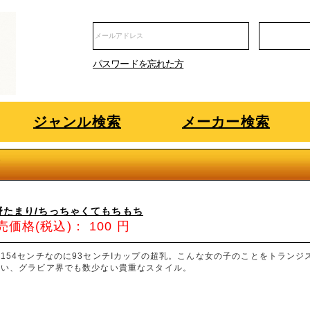
パスワードを忘れた方
ジャンル検索
メーカー検索
荷
野たまり/ちっちゃくてもちもち
売価格(税込)：
100
円
154センチなのに93センチIカップの超乳。こんな女の子のことをトランジス
いい、グラビア界でも数少ない貴重なスタイル。