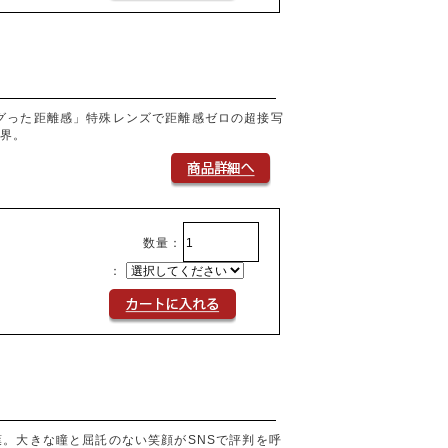
グった距離感」特殊レンズで距離感ゼロの超接写
世界。
数量：
：
葉。大きな瞳と屈託のない笑顔がSNSで評判を呼