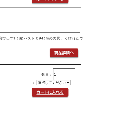
び出すHcupバストと94cmの美尻、くびれたウ
数量：
：