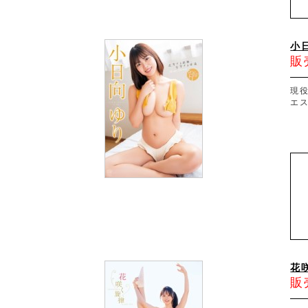
小
販
現役
エ
花
販