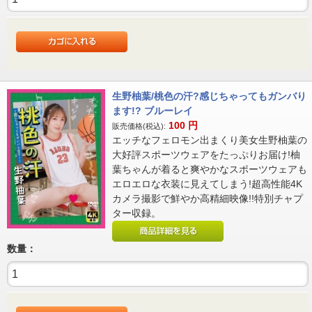
生野柚葉/桃色の汗?感じちゃってもガンバり
ます!? ブルーレイ
100
円
販売価格(税込):
エッチなフェロモン出まくり美女生野柚葉の
大好評スポーツウェアをたっぷりお届け!柚
葉ちゃんが着ると爽やかなスポーツウェアも
エロエロな衣装に見えてしまう!超高性能4K
カメラ撮影で鮮やか高精細映像!!特別チャプ
ター収録。
数量：