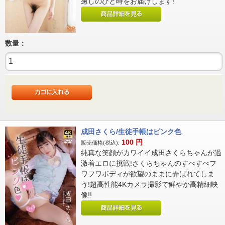
癒しのひと時をお届けします!
数量：
成田さくら/生徒手帳はピンク色
100
円
販売価格(税込):
純真な笑顔がカワイイ成田さくらちゃんが過
激着エロに挑戦!さくらちゃんのすべすべフ
ワフワボディが欲望のままに弄ばれてしま
う!超高性能4Kカメラ撮影で鮮やか高精細映
像!!