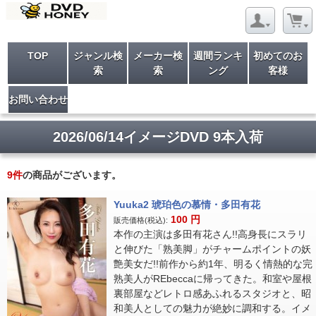
TOP
ジャンル検
メーカー検
週間ランキ
初めてのお
索
索
ング
客様
お問い合わせ
2026/06/14イメージDVD 9本入荷
9
件
の商品がございます。
Yuuka2 琥珀色の慕情・多田有花
100
円
販売価格(税込):
本作の主演は多田有花さん!!高身長にスラリ
と伸びた「熟美脚」がチャームポイントの妖
艶美女だ!!前作から約1年、明るく情熱的な完
熟美人がREbeccaに帰ってきた。和室や屋根
裏部屋などレトロ感あふれるスタジオと、昭
和美人としての魅力が絶妙に調和する。イメ