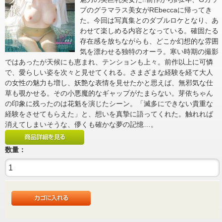
プのグラマラス美女がREbeccaに帰ってき
た。今回は写真集とのダブルロケとなり、あ
わせて楽しめる内容となっている。確固たる
存在感を放ちながらも、どこか幻想的な雰囲
気を漂わせる独特のオーラ。寒い時期の撮影
ではあったが天候にも恵まれ、テンションも上々。前作以上に可憐
で、愛らしい姿を次々と見せてくれる。さまざまな経験を経て大人
の女性の魅力も増し、妖艶な表情を見せたかと思えば、無邪気な仕
草も覗かせる。その小悪魔的なギャップがたまらない。芽依ちゃん
の印象に残ったのは花魁を演じたシーン。「滅多にできない貴重な
経験をさせてもらえた」と、想いを真摯に語ってくれた。触れれば
消えてしまいそうな、儚くも確かな夢の記憶…。
数量：