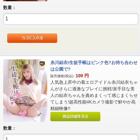
数量：
糸川結衣/生徒手帳はピンク色?お待ち合わせ
は公園で?
100
円
販売価格(税込):
人気急上昇中の着エロアイドル糸川結衣ちゃ
んがさらに過激なプレイに挑戦!派手目な美
人の結衣ちゃんを責めまくって感じまくらせ
てしまう!超高性能4Kカメラ撮影で鮮やか高
精細映像!!
数量：