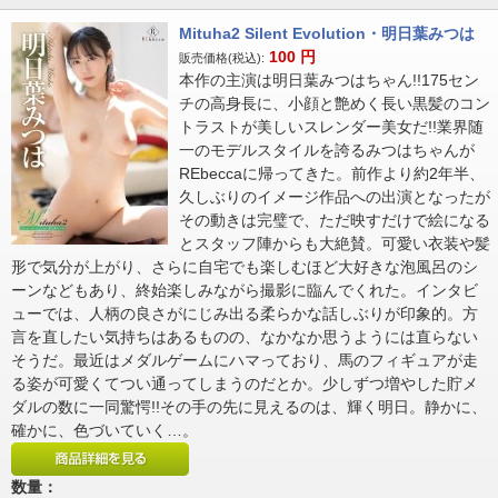
Mituha2 Silent Evolution・明日葉みつは
100
円
販売価格(税込):
本作の主演は明日葉みつはちゃん!!175セン
チの高身長に、小顔と艶めく長い黒髪のコン
トラストが美しいスレンダー美女だ!!業界随
一のモデルスタイルを誇るみつはちゃんが
REbeccaに帰ってきた。前作より約2年半、
久しぶりのイメージ作品への出演となったが
その動きは完璧で、ただ映すだけで絵になる
とスタッフ陣からも大絶賛。可愛い衣装や髪
形で気分が上がり、さらに自宅でも楽しむほど大好きな泡風呂のシ
ーンなどもあり、終始楽しみながら撮影に臨んでくれた。インタビ
ューでは、人柄の良さがにじみ出る柔らかな話しぶりが印象的。方
言を直したい気持ちはあるものの、なかなか思うようには直らない
そうだ。最近はメダルゲームにハマっており、馬のフィギュアが走
る姿が可愛くてつい通ってしまうのだとか。少しずつ増やした貯メ
ダルの数に一同驚愕!!その手の先に見えるのは、輝く明日。静かに、
確かに、色づいていく…。
数量：