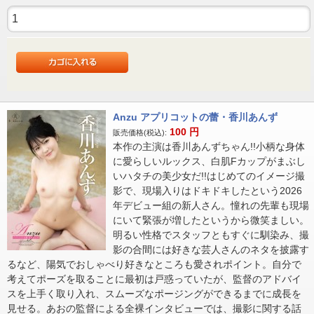
Anzu アプリコットの蕾・香川あんず
100
円
販売価格(税込):
本作の主演は香川あんずちゃん!!小柄な身体
に愛らしいルックス、白肌Fカップがまぶし
いハタチの美少女だ!!はじめてのイメージ撮
影で、現場入りはドキドキしたという2026
年デビュー組の新人さん。憧れの先輩も現場
にいて緊張が増したというから微笑ましい。
明るい性格でスタッフともすぐに馴染み、撮
影の合間には好きな芸人さんのネタを披露す
るなど、陽気でおしゃべり好きなところも愛されポイント。自分で
考えてポーズを取ることに最初は戸惑っていたが、監督のアドバイ
スを上手く取り入れ、スムーズなポージングができるまでに成長を
見せる。あおの監督による全裸インタビューでは、撮影に関する話