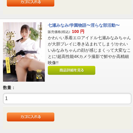
七瀬みなみ/学園物語〜淫らな部活動〜
100
円
販売価格(税込):
かわいい系着エロアイドル七瀬みなみちゃん
が大胆プレイに巻き込まれてしまう!かわい
いみなみちゃんの顔が感じまくって大変なこ
とに!超高性能4Kカメラ撮影で鮮やか高精細
映像!!
数量：