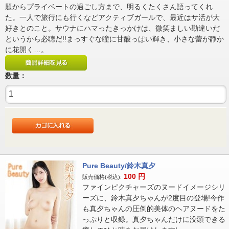
題からプライベートの過ごし方まで、明るくたくさん語ってくれ
た。一人で旅行にも行くなどアクティブガールで、最近はサ活が大
好きとのこと。サウナにハマったきっかけは、微笑ましい勘違いだ
というから必聴だ!!まっすぐな瞳に甘酸っぱい輝き、小さな蕾が静か
に花開く…。
数量：
Pure Beauty/鈴木真夕
100
円
販売価格(税込):
ファインピクチャーズのヌードイメージシリ
ーズに、鈴木真夕ちゃんが2度目の登場!今作
も真夕ちゃんの圧倒的美体のヘアヌードをた
っぷりと収録。真夕ちゃんだけに没頭できる