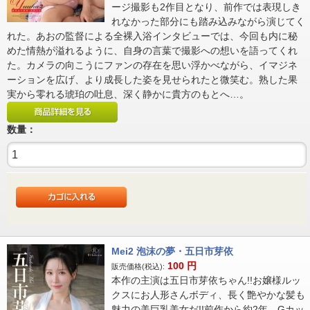
ージ撮影も2作目となり、前作では表現しき
れなかった部分にも踏み込みながら演じてく
れた。あおの監督による全裸入浴インタビューでは、今回も内に秘
めた情熱が溢れるように、自身の言葉で撮影への想いを語ってくれ
た。カメラの向こうにファンの存在を思い浮かべながら、イマジネ
ーションを広げ、より成長した姿を見せられたと微笑む。熟した果
実から零れる琥珀の吐息、深く静かに貴方のもとへ…。
数量：
Mei2 泡沫の夢・五日市芽依
100
円
販売価格(税込):
本作の主演は五日市芽依ちゃん!!お嬢様ルッ
クスにお人形さんボディ、長く艶やかな髪も
魅力の美巨乳美女だ!!前作から約2年、Gカッ