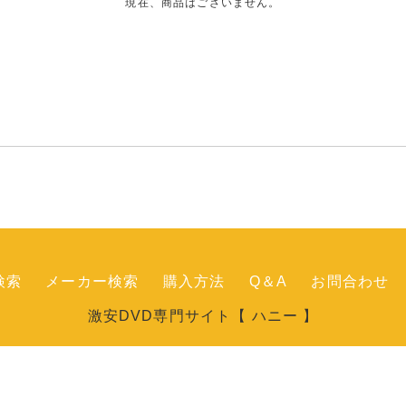
現在、商品はございません。
検索
メーカー検索
購入方法
Q＆A
お問合わせ
激安DVD専門サイト【 ハニー 】