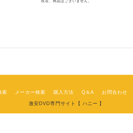
現在、商品はございません。
検索
メーカー検索
購入方法
Q＆A
お問合わせ
激安DVD専門サイト【 ハニー 】