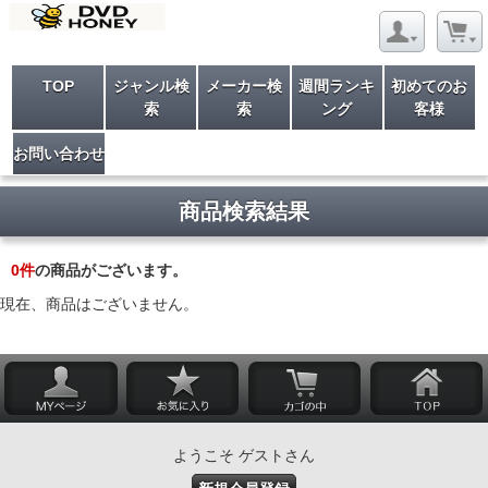
TOP
ジャンル検
メーカー検
週間ランキ
初めてのお
索
索
ング
客様
お問い合わせ
商品検索結果
0
件
の商品がございます。
現在、商品はございません。
ようこそ ゲストさん