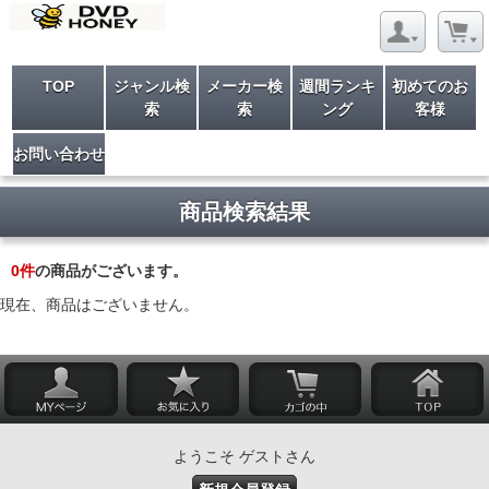
TOP
ジャンル検
メーカー検
週間ランキ
初めてのお
索
索
ング
客様
お問い合わせ
商品検索結果
0
件
の商品がございます。
現在、商品はございません。
ようこそ ゲストさん