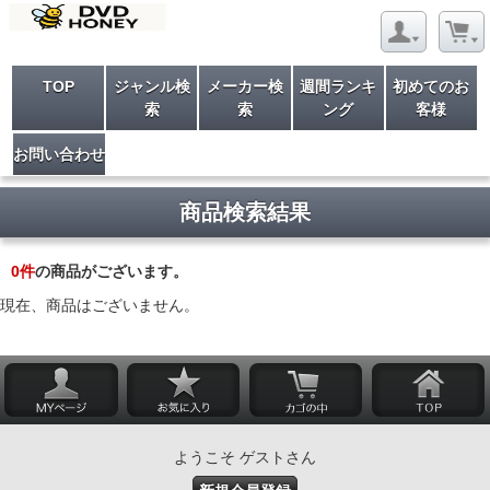
TOP
ジャンル検
メーカー検
週間ランキ
初めてのお
索
索
ング
客様
お問い合わせ
商品検索結果
0
件
の商品がございます。
現在、商品はございません。
ようこそ ゲストさん