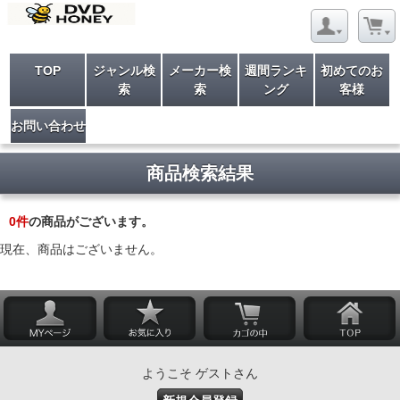
TOP
ジャンル検
メーカー検
週間ランキ
初めてのお
索
索
ング
客様
お問い合わせ
商品検索結果
0
件
の商品がございます。
現在、商品はございません。
ようこそ ゲストさん