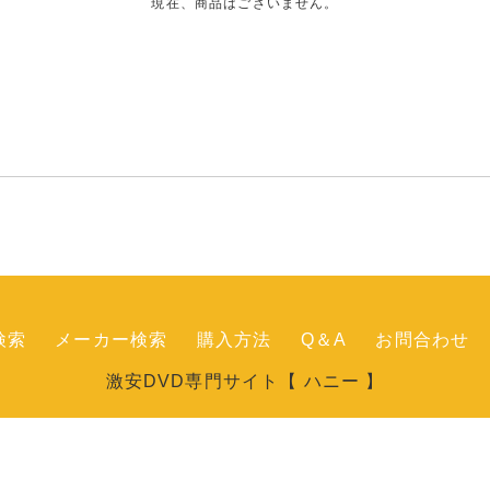
現在、商品はございません。
検索
メーカー検索
購入方法
Q＆A
お問合わせ
激安DVD専門サイト【 ハニー 】