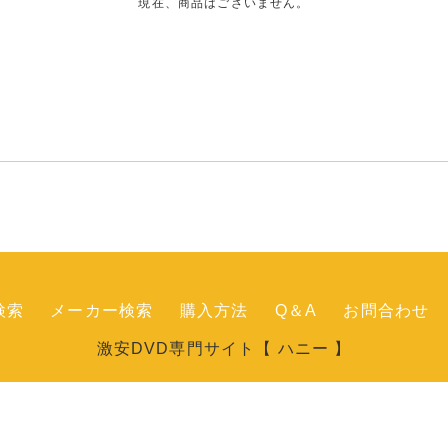
現在、商品はございません。
検索
メーカー検索
購入方法
Q＆A
お問合わせ
激安DVD専門サイト【 ハニー 】