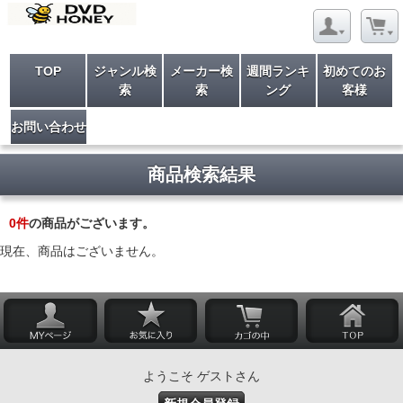
TOP
ジャンル検
メーカー検
週間ランキ
初めてのお
索
索
ング
客様
お問い合わせ
商品検索結果
0
件
の商品がございます。
現在、商品はございません。
ようこそ ゲストさん