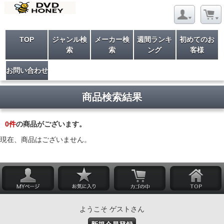
TOP
ジャンル検
メーカー検
週間ランキ
初めてのお
索
索
ング
客様
お問い合わせ
商品検索結果
0
件
の商品がございます。
現在、商品はございません。
ようこそ ゲストさん