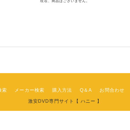
現在、商品はございません。
検索
メーカー検索
購入方法
Q＆A
お問合わせ
激安DVD専門サイト【 ハニー 】