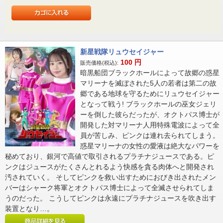
新星戦隊リュウセイジャー
100
円
販売価格(税込):
暗黒船団ブラックホールによって故郷の惑星
マリーナを滅ぼされた5人の若者は第二の故
郷である地球を守るためにリュウセイジャー
となって戦う! ブラックホールの巫女ジェリ
ーを倒した彼らだったが、オクトパス博士が
開発した対マリーナ人用特殊電波によって全
員が苦しみ、ピンクは連れ去られてしまう。
惑星マリーナの女性の愛液は絶大なパワーを
秘めており、銀河で高値で取引されるプラチナジュースである。ピ
ンクはジュースがたくさんとれるよう快感を貪る肉体へと開発され
汚されていく。 そしてピンクを救い出すためにおびき出されたメン
バーはシャーク将軍とオクトパス博士によって全滅させられてしま
うのだった。 こうしてピンクは永遠にプラチナジュースを吹き出す
装置となり…。