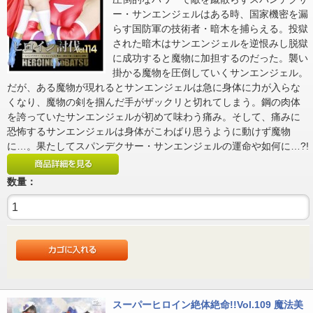
ー・サンエンジェルはある時、国家機密を漏
らす国防軍の技術者・暗木を捕らえる。投獄
された暗木はサンエンジェルを逆恨みし脱獄
に成功すると魔物に加担するのだった。襲い
掛かる魔物を圧倒していくサンエンジェル。
だが、ある魔物が現れるとサンエンジェルは急に身体に力が入らな
くなり、魔物の剣を掴んだ手がザックリと切れてしまう。鋼の肉体
を誇っていたサンエンジェルが初めて味わう痛み。そして、痛みに
恐怖するサンエンジェルは身体がこわばり思うように動けず魔物
に…。果たしてスパンデクサー・サンエンジェルの運命や如何に…?!
数量：
スーパーヒロイン絶体絶命!!Vol.109 魔法美