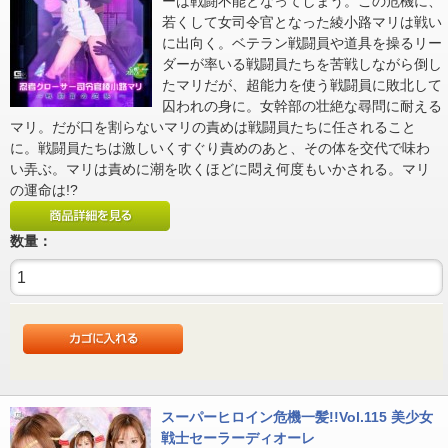
ーは戦闘不能となってしまう。この危機に、
若くして女司令官となった綾小路マリは戦い
に出向く。ベテラン戦闘員や道具を操るリー
ダーが率いる戦闘員たちを苦戦しながら倒し
たマリだが、超能力を使う戦闘員に敗北して
囚われの身に。女幹部の壮絶な尋問に耐える
マリ。だが口を割らないマリの責めは戦闘員たちに任されること
に。戦闘員たちは激しいくすぐり責めのあと、その体を交代で味わ
い弄ぶ。マリは責めに潮を吹くほどに悶え何度もいかされる。マリ
の運命は!?
数量：
スーパーヒロイン危機一髪!!Vol.115 美少女
戦士セーラーディオーレ