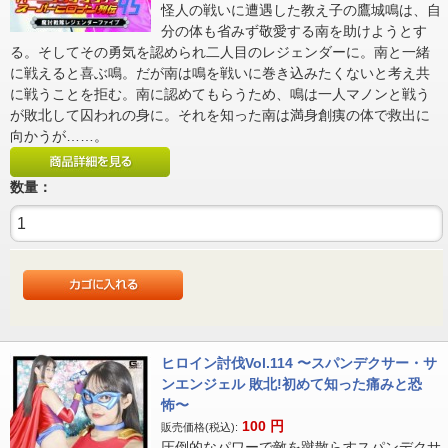
怪人の戦いに遭遇した教え子の鷹城鳴は、自
分の体も省みず敬愛する南を助けようとす
る。そしてその勇気を認められ二人目のレジェンダーに。南と一緒
に戦えると喜ぶ鳴。だが南は鳴を戦いに巻き込みたくないと考え共
に戦うことを拒む。南に認めてもらうため、鳴は一人マノンと戦う
が敗北して囚われの身に。それを知った南は満身創痍の体で救出に
向かうが……。
数量：
ヒロイン討伐Vol.114 〜スパンデクサー・サ
ンエンジェル 敗北!初めて知った痛みと恐
怖〜
100
円
販売価格(税込):
圧倒的なパワーで敵を蹴散らすスパンデクサ