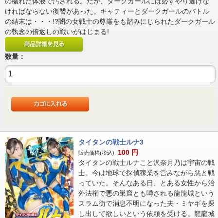
の穢れた体液で汚される。だが、ダークガールには必ずやり遂げな
ければならない復讐があった。キャティーとダークガールのバトル
の結末は・・・!?闇の女戦士の尊厳をも踏みにじられたダークガール
の執念の倍返しの戦いがはじまる!
数量：
タイタンの戦士ルナ3
100
円
販売価格(税込):
タイタンの戦士ルナこと沢奈月乃は宇宙の戦
士。今は地球で探偵稼業を営みながら悪と戦
っていた。そんなある日、とある女性から治
外法権で悪の巣窟とも噂される龍龍城という
スラム街で消息不明になった夫・ミヤギを探
し出して欲しいという依頼を受ける。龍龍城