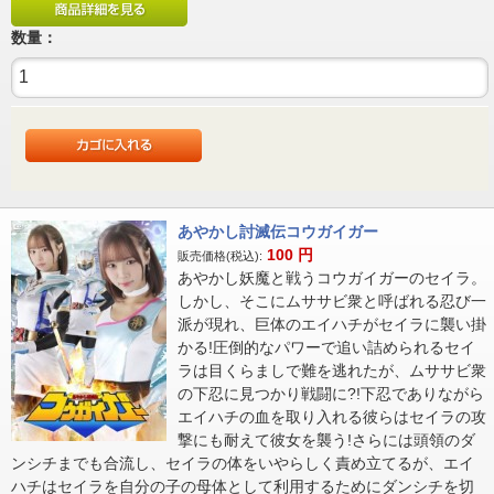
数量：
あやかし討滅伝コウガイガー
100
円
販売価格(税込):
あやかし妖魔と戦うコウガイガーのセイラ。
しかし、そこにムササビ衆と呼ばれる忍び一
派が現れ、巨体のエイハチがセイラに襲い掛
かる!圧倒的なパワーで追い詰められるセイ
ラは目くらましで難を逃れたが、ムササビ衆
の下忍に見つかり戦闘に?!下忍でありながら
エイハチの血を取り入れる彼らはセイラの攻
撃にも耐えて彼女を襲う!さらには頭領のダ
ンシチまでも合流し、セイラの体をいやらしく責め立てるが、エイ
ハチはセイラを自分の子の母体として利用するためにダンシチを切