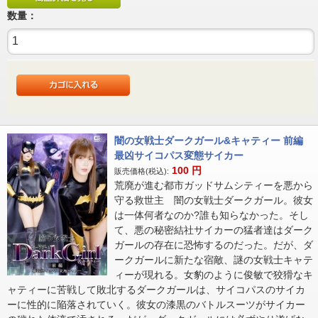
数量：
闇の女戦士ダークガール&キャティー 前編
最凶サイコパス変態サイカー
100
円
販売価格(税込):
荒廃が進む都市ガッドサムシティーを悪から
守る救世主 闇の女戦士ダークガール。彼女
は一体何者なのか?誰も知らなかった。そし
て、悪の秘密結社サイカーの猛者達はダーク
ガールの存在に恐怖するのだった。だが、ダ
ークガールに新たな宿敵、謎の女戦士キャテ
ィーが現れる。女豹のように俊敏で狡猾なキ
ャティーに苦戦して敗北するダークガールは、サイコパスのサイカ
ーに性的に陥落されていく。彼女の漆黒のバトルスーツがサイカー