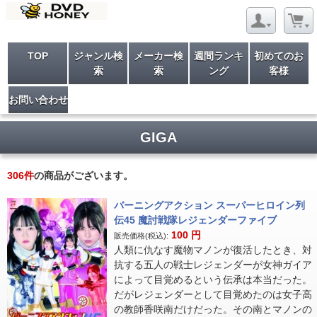
TOP
ジャンル検
メーカー検
週間ランキ
初めてのお
索
索
ング
客様
お問い合わせ
GIGA
306
件
の商品がございます。
バーニングアクション スーパーヒロイン列
伝45 魔討戦隊レジェンダーファイブ
100
円
販売価格(税込):
人類に仇なす魔物マノンが復活したとき、対
抗する五人の戦士レジェンダーが女神ガイア
によって目覚めるという伝承は本当だった。
だがレジェンダーとして目覚めたのは女子高
の教師香咲南だけだった。その南とマノンの