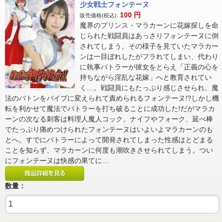
少女戦士フォンテーヌ
100
円
販売価格(税込):
魔界のプリンス・マラカーンに花嫁探しを命
じられた戦闘員はあっさりフォンテーヌに倒
されてしまう。その様子を見ていたマラカー
ンは一目ぼれしたがフラれてしまい、代わり
に執事バトラーが彼女をとらえ「正義の心を
持ちながら淫乱な花嫁」へと教育されてい
く…。戦闘員にもたっぷり感じさせられ、魔
法のバトンをバイブに変えられて責められるフォンテーヌ!?しかし機
転を利かせて魔法でバトラーを打ち破ることに成功した!だがマラカ
ーンの次なる刺客は料理人魔人コック。ナイフやフォーク、延べ棒
でたっぷり痛めつけられたフォンテーヌはいよいよマラカーンのも
とへ。すでにバトラーによって開発されてしまった性感はとどまる
ことを知らず、マラカーンに何度も潮吹きさせられてしまう。つい
にフォンテーヌは快感の果てに…
数量：