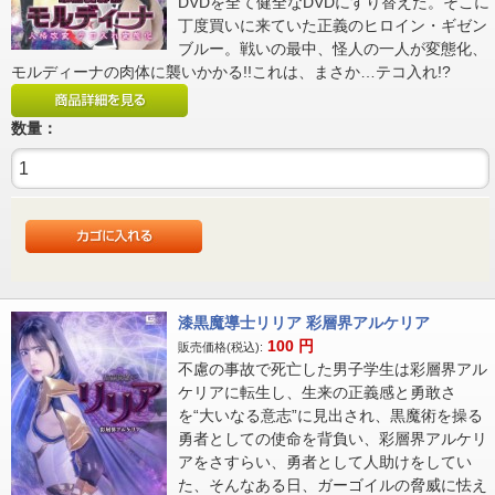
DVDを全て健全なDVDにすり替えた。そこに
丁度買いに来ていた正義のヒロイン・ギゼン
ブルー。戦いの最中、怪人の一人が変態化、
モルディーナの肉体に襲いかかる!!これは、まさか…テコ入れ!?
数量：
漆黒魔導士リリア 彩層界アルケリア
100
円
販売価格(税込):
不慮の事故で死亡した男子学生は彩層界アル
ケリアに転生し、生来の正義感と勇敢さ
を“大いなる意志”に見出され、黒魔術を操る
勇者としての使命を背負い、彩層界アルケリ
アをさすらい、勇者として人助けをしてい
た、そんなある日、ガーゴイルの脅威に怯え