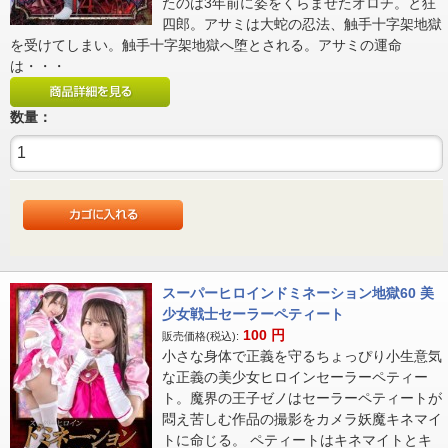
たのは3年前に姿をくらませたオロチ。と狂
四郎。アサミは大蛇の忍法、触手十字架地獄
を受けてしまい。触手十字架地獄へ堕とされる。アサミの運命
は・・・
数量：
スーパーヒロインドミネーション地獄60 美
少女戦士セーラーペティート
100
円
販売価格(税込):
小さな身体で正義を守るちょっぴり小生意気
な正義の美少女ヒロインセーラーペティー
ト。魔界の王子ゼノはセーラーペティートが
悶え苦しむ作品の撮影をカメラ妖魔キネマイ
トに命じる。 ペティートはキネマイトとキ