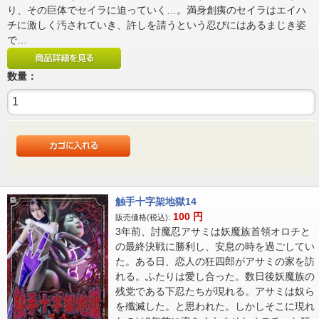
り、その巨体でセイラに迫っていく…。満身創痍のセイラはエイハ
チに激しく汚されていき、許しを請うという忍びにはあるまじき姿
で…
数量：
触手十字架地獄14
100
円
販売価格(税込):
3年前、討魔忍アサミは妖魔族首領オロチと
の最終決戦に勝利し、安息の時を過ごしてい
た。ある日、恋人の狂四郎がアサミの家を訪
れる。ふたりは愛し合った。数日後妖魔族の
残党である下忍たちが現れる。アサミは奴ら
を殲滅した。と思われた。しかしそこに現れ