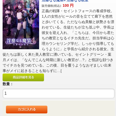
淫靡なる魔装4 淫靡なる教室
100
円
販売価格(税込):
正義の戦隊・セイントフォースの養成学校。
1人の女性がヒールの音を立てて廊下を悠然
と歩いてくる。ただならぬ美貌と妖艶さを漂
わせている。生徒たちが立ち並ぶ中、学長は
彼女を迎え入れ、「こちらは、今日から君た
ちの教官となるイチカ先生だ。担当学科は心
理カウンセリング学だ。しっかり指導しても
らうように」と学長から紹介される彼女。生
徒たちは新しく来た美人教官に湧いている。セイントグリーン・葉
月メイは、「なんでこんな時期に新しい教官が…?」と怪訝な顔つき
でイチカを見つめている。この後、目を覆うようなおぞましい出来
事がメイに起きることも知らずに…[
数量：