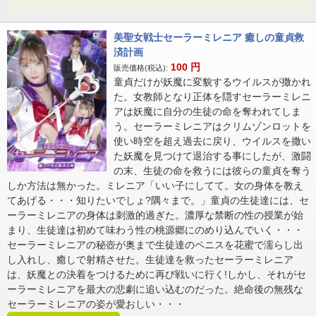
美聖女戦士セーラーミレニア 癒しの童貞救
済計画
100
円
販売価格(税込):
童貞だけが妖魔に変貌するウイルスが撒かれ
た。女教師となり正体を隠すセーラーミレニ
アは妖魔に自分の生徒の命を奪われてしま
う。セーラーミレニアはクリムゾンロットを
使い時空を超え過去に戻り、ウイルスを撒い
た妖魔を見つけて退治する事にしたが、激闘
の末、生徒の命を救うには彼らの童貞を奪う
しか方法は無かった。ミレニア「いい子にしてて。女の身体を教え
てあげる・・・知りたいでしょ?隅々まで。」童貞の生徒達には、セ
ーラーミレニアの身体は刺激的過ぎた。濃厚な禁断の性の授業が始
まり、生徒達は初めて味わう性の桃源郷にのめり込んでいく・・・
セーラーミレニアの秘壺が奥まで生徒達のペニスを花蜜で濡らし出
し入れし、癒しで射精させた。生徒達を救ったセーラーミレニア
は、妖魔との決着をつけるために再び戦いに行く!しかし、それがセ
ーラーミレニアを最大の悲劇に追い込むのだった。絶命後の無残な
セーラーミレニアの姿が愛おしい・・・