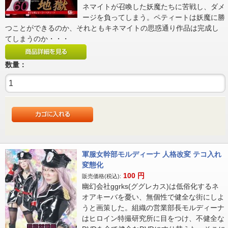
ネマイトが召喚した妖魔たちに苦戦し、ダメ
ージを負ってしまう。ペティートは妖魔に勝
つことができるのか、それともキネマイトの思惑通り作品は完成し
てしまうのか・・・
数量：
軍服女幹部モルディーナ 人格改変 テコ入れ
変態化
100
円
販売価格(税込):
幽幻会社ggrks(ググレカス)は低俗化するネ
オアキーバを憂い、無個性で健全な街にしよ
うと画策した。組織の営業部長モルディーナ
はヒロイン特撮研究所に目をつけ、不健全な