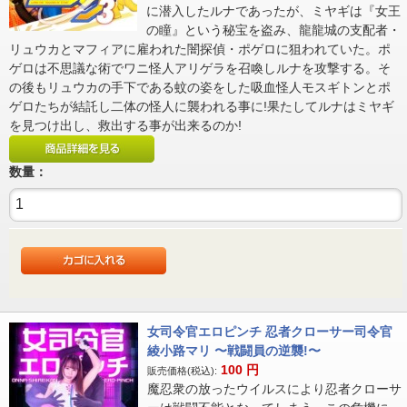
に潜入したルナであったが、ミヤギは『女王
の瞳』という秘宝を盗み、龍龍城の支配者・
リュウカとマフィアに雇われた闇探偵・ポゲロに狙われていた。ポ
ゲロは不思議な術でワニ怪人アリゲラを召喚しルナを攻撃する。そ
の後もリュウカの手下である蚊の姿をした吸血怪人モスギトンとポ
ゲロたちが結託し二体の怪人に襲われる事に!果たしてルナはミヤギ
を見つけ出し、救出する事が出来るのか!
数量：
女司令官エロピンチ 忍者クローサー司令官
綾小路マリ 〜戦闘員の逆襲!〜
100
円
販売価格(税込):
魔忍衆の放ったウイルスにより忍者クローサ