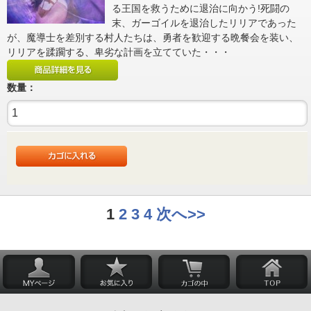
る王国を救うために退治に向かう!死闘の
末、ガーゴイルを退治したリリアであった
が、魔導士を差別する村人たちは、勇者を歓迎する晩餐会を装い、
リリアを蹂躙する、卑劣な計画を立てていた・・・
数量：
1
2
3
4
次へ>>