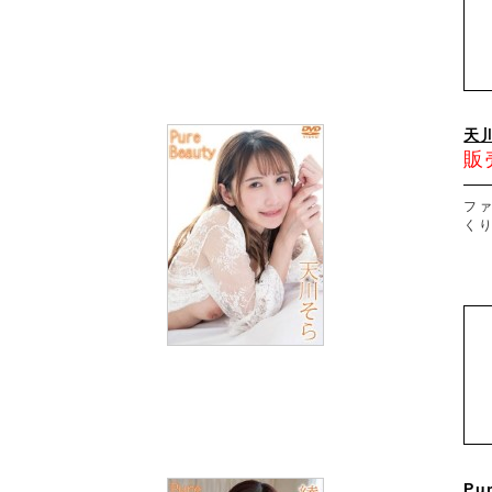
天川
販
フ
く
Pu