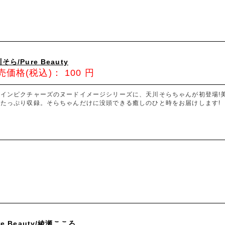
そら/Pure Beauty
売価格(税込)：
100
円
ァインピクチャーズのヌードイメージシリーズに、天川そらちゃんが初登場!
りたっぷり収録。そらちゃんだけに没頭できる癒しのひと時をお届けします!
re Beauty/綾瀬こころ