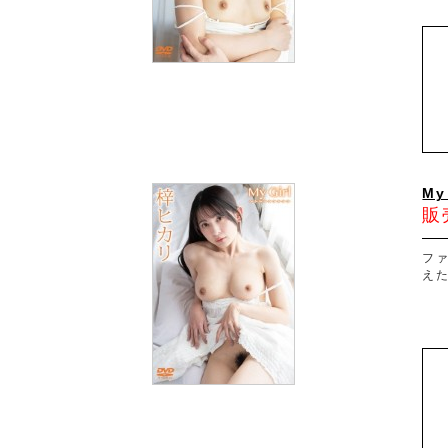
My
販
フ
え