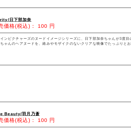
arity/日下部加奈
売価格(税込)：
100
円
ァインピクチャーズのヌードイメージシリーズに、日下部加奈ちゃんが3度目
奈ちゃんのヘアヌードを、絡みやモザイクのないクリアな映像でたっぷりとお
re Beauty/羽月乃蒼
売価格(税込)：
100
円