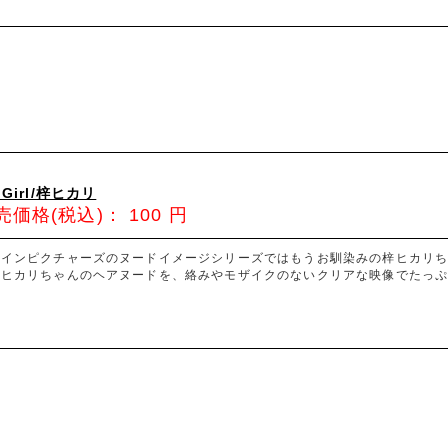
 Girl/梓ヒカリ
売価格(税込)：
100
円
ァインピクチャーズのヌードイメージシリーズではもうお馴染みの梓ヒカリち
たヒカリちゃんのヘアヌードを、絡みやモザイクのないクリアな映像でたっぷ