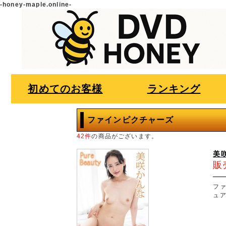
-honey-maple.online-
初めてのお客様
ランキング
ファインピクチャーズ
42件
の商品がございます。
美咲
販
フ
ュ