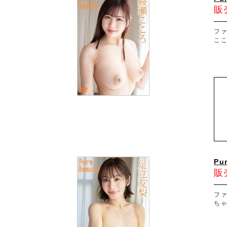
販
フ
こ
Pu
販
フ
ち