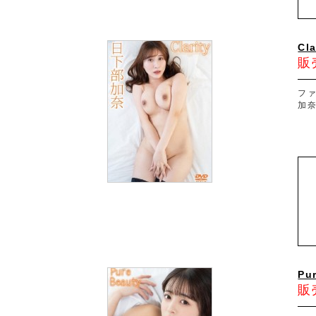
Cl
販
フ
加
Pu
販