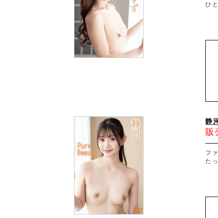
ひ
静河
販
フ
た