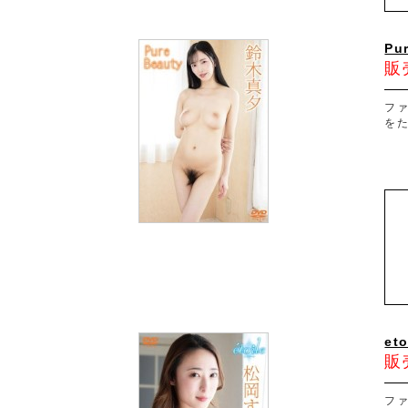
Pu
販
フ
を
et
販
フ