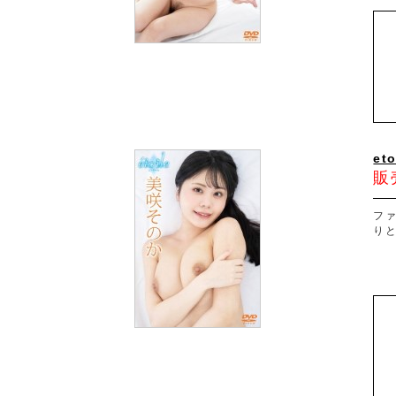
et
販
フ
り