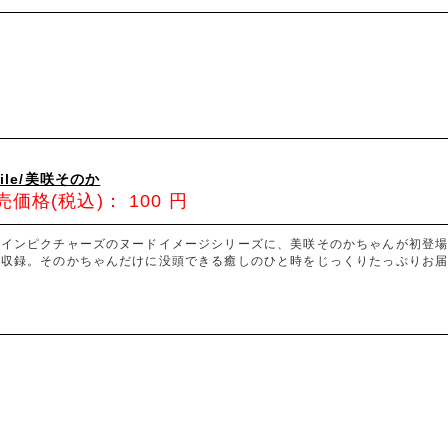
oile/美咲そのか
売価格(税込)：
100
円
ァインピクチャーズのヌードイメージシリーズに、美咲そのかちゃんが初登場
と収録。そのかちゃんだけに没頭できる癒しのひと時をじっくりたっぷりお届