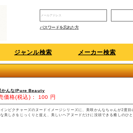
パスワードを忘れた方
ジャンル検索
メーカー検索
かんな/Pure Beauty
売価格(税込)：
100
円
ァインピクチャーズのヌードイメージシリーズに、美咲かんなちゃんが2度目
アな美しさをじっくりと捉え、美しいヘアヌードだけに没頭できる癒しのひと