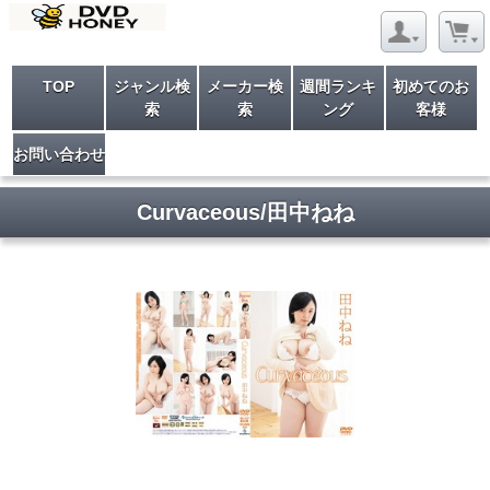
TOP
ジャンル検
メーカー検
週間ランキ
初めてのお
索
索
ング
客様
お問い合わせ
Curvaceous/田中ねね