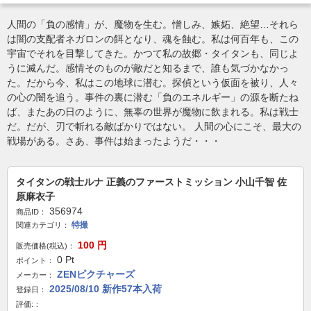
人間の「負の感情」が、魔物を生む。憎しみ、嫉妬、絶望…それら
は闇の支配者ネガロンの餌となり、魂を蝕む。私は何百年も、この
宇宙でそれを目撃してきた。かつて私の故郷・タイタンも、同じよ
うに滅んだ。感情そのものが敵だと知るまで、誰も気づかなかっ
た。だから今、私はこの地球に潜む。探偵という仮面を被り、人々
の心の闇を追う。事件の裏に潜む「負のエネルギー」の源を断たね
ば、またあの日のように、無辜の世界が魔物に飲まれる。私は戦士
だ。だが、刃で斬れる敵ばかりではない。 人間の心にこそ、最大の
戦場がある。さあ、事件は始まったようだ・・・
タイタンの戦士ルナ 正義のファーストミッション 小山千智 佐
原麻衣子
356974
商品ID：
特撮
関連カテゴリ：
100
円
販売価格(税込)：
0
Pt
ポイント：
ZENピクチャーズ
メーカー：
2025/08/10 新作57本入荷
登録日：
評価:：