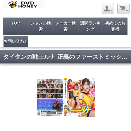
TOP
ジャンル検
メーカー検
週間ランキ
初めてのお
索
索
ング
客様
お問い合わせ
タイタンの戦士ルナ 正義のファーストミッション 小山千智 佐原麻衣子