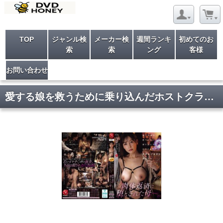
TOP
ジャンル検
メーカー検
週間ランキ
初めてのお
索
索
ング
客様
お問い合わせ
愛する娘を救うために乗り込んだホストクラブで売掛金の返済を求められ肉体返済に堕とされた母ー。