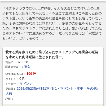
「ホストクラブで200万…!?静香、そんな大金どこで借りたの…!!」
子育てもひと段落して平凡な日々を過ごす主婦まりこを襲った娘の
ホスト通いという衝撃の実法外な借金を前にしても反省していない
娘、子供に無関心な夫には頼れない…。多額の売掛金を何とかする
ため、単身でホストクラブに訪れたまりこは、娘が入れあげてた担
当ホストのレイヤに直談判をするが、返ってきた答えは「穴返済で
もいいよ」というもので…。
愛する娘を救うために乗り込んだホストクラブで売掛金の返済
を求められ肉体返済に堕とされた母ー。
370528
商品ID：
熟女
関連カテゴリ：
100
円
販売価格(税込)：
0
Pt
ポイント：
マドンナ
メーカー：
2026/05/23新作191本 (S-1・マドンナ・本中・その他)
登録日：
入荷
評価:：