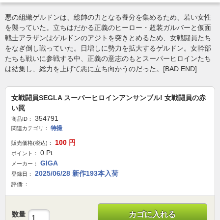
悪の組織ゲルドンは、総帥の力となる養分を集めるため、若い女性
を襲っていた。立ちはだかる正義のヒーロー・超装ガルバーと仮面
戦士アラザンはゲルドンのアジトを突きとめるため、女戦闘員たち
をなぎ倒し戦っていた。日増しに勢力を拡大するゲルドン。女幹部
たちも戦いに参戦する中、正義の意志のもとスーパーヒロインたち
は結集し、総力を上げて悪に立ち向かうのだった。[BAD END]
女戦闘員SEGLA スーパーヒロインアンサンブル! 女戦闘員の赤
い罠
354791
商品ID：
特撮
関連カテゴリ：
100
円
販売価格(税込)：
0
Pt
ポイント：
GIGA
メーカー：
2025/06/28 新作193本入荷
登録日：
評価:：
数量
カゴに入れる