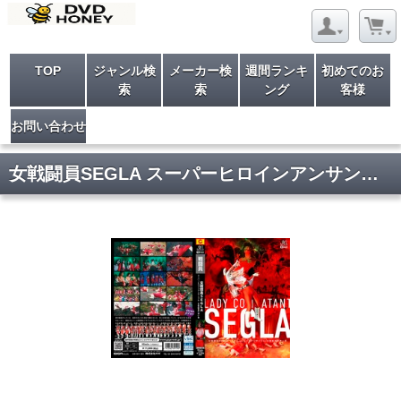
TOP
ジャンル検
メーカー検
週間ランキ
初めてのお
索
索
ング
客様
お問い合わせ
女戦闘員SEGLA スーパーヒロインアンサンブル! 女戦闘員の赤い罠