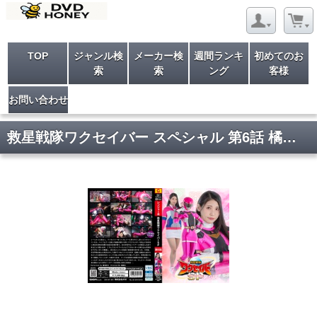
TOP
ジャンル検
メーカー検
週間ランキ
初めてのお
索
索
ング
客様
お問い合わせ
救星戦隊ワクセイバー スペシャル 第6話 橘京花