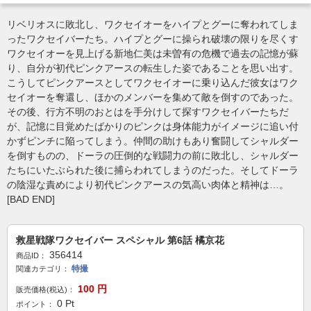
リベリオスに敗北し、ワクセイオーをハイプとグーに奪われてしま
ったワクセイバーたち。ハイプとグーに操られ破壊の限りを尽くす
ワクセイオーを見上げる新地仁美は未曽有の危機で過去の記憶が蘇
り、自分が初代ピンクアースの転生した姿であることを思い出す。
こうしてピンクアースとしてワクセイオーに乗り込んだ彼女はワク
セイオーを奪還し、ほかのメンバーを集めて敵を倒すのであった。
その後、行方不明のおとはを手分けして探すワクセイバーたちだ
が、記憶に目覚めたばかりのピンクは身体能力がイメージに追い付
かずピンチに陥ってしまう。仲間の助けもあり奮闘してシャルダー
を倒すものの、ドーラの圧倒的な戦闘力の前に敗北し、シャルダー
たちにいたぶられた後に捕らわれてしまうのだった。そしてドーラ
の陰湿な責めにより初代ピンクアースの気高い肉体と精神は…。
[BAD END]
救星戦隊ワクセイバー スペシャル 第6話 橘京花
356414
商品ID：
特撮
関連カテゴリ：
100
円
販売価格(税込)：
0
Pt
ポイント：