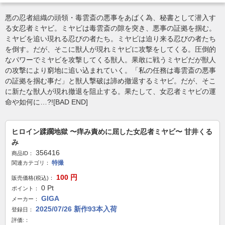
悪の忍者組織の頭領・毒雲斎の悪事をあばく為、秘書として潜入す
る女忍者ミヤビ。ミヤビは毒雲斎の隙を突き、悪事の証拠を掴む。
ミヤビを追い現れる忍びの者たち。ミヤビは迫り来る忍びの者たち
を倒す。だが、そこに獣人が現れミヤビに攻撃をしてくる。圧倒的
なパワーでミヤビを攻撃してくる獣人。果敢に戦うミヤビだが獣人
の攻撃により窮地に追い込まれていく。「私の任務は毒雲斎の悪事
の証拠を掴む事だ」と獣人撃破は諦め撤退するミヤビ。だが、そこ
に新たな獣人が現れ撤退を阻止する。果たして、女忍者ミヤビの運
命や如何に…?![BAD END]
ヒロイン蹂躙地獄 〜痒み責めに屈した女忍者ミヤビ〜 甘井くる
み
356416
商品ID：
特撮
関連カテゴリ：
100
円
販売価格(税込)：
0
Pt
ポイント：
GIGA
メーカー：
2025/07/26 新作93本入荷
登録日：
評価:：