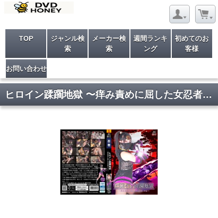
TOP
ジャンル検
メーカー検
週間ランキ
初めてのお
索
索
ング
客様
お問い合わせ
ヒロイン蹂躙地獄 〜痒み責めに屈した女忍者ミヤビ〜 甘井くるみ