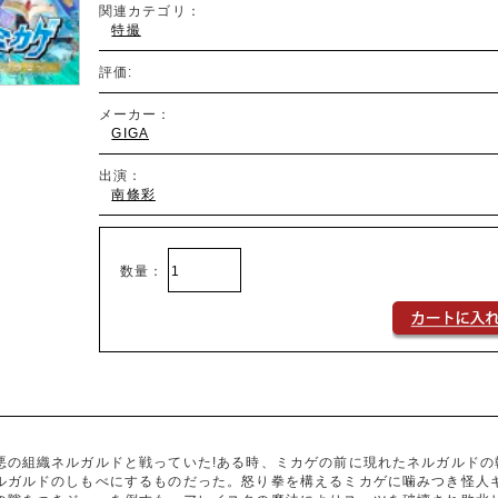
関連カテゴリ：
特撮
評価:
メーカー：
GIGA
出演：
南條彩
数量：
悪の組織ネルガルドと戦っていた!ある時、ミカゲの前に現れたネルガルドの
ルガルドのしもべにするものだった。怒り拳を構えるミカゲに噛みつき怪人