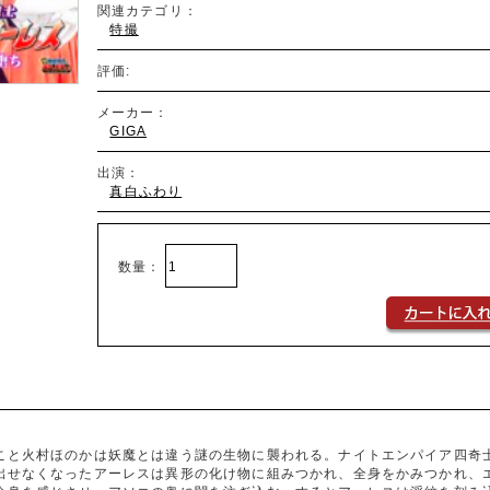
関連カテゴリ：
特撮
評価:
メーカー：
GIGA
出演：
真白ふわり
数量：
こと火村ほのかは妖魔とは違う謎の生物に襲われる。ナイトエンパイア四奇
出せなくなったアーレスは異形の化け物に組みつかれ、全身をかみつかれ、